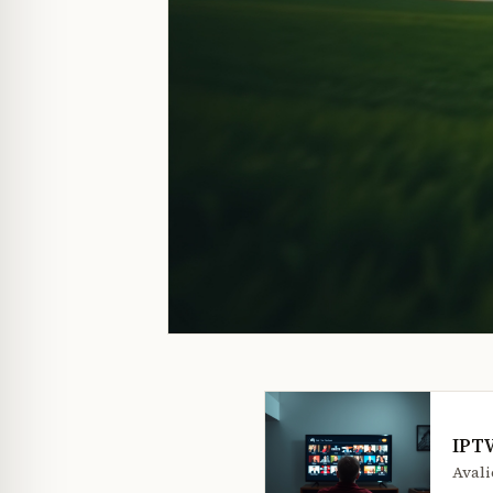
IPTV
Avali