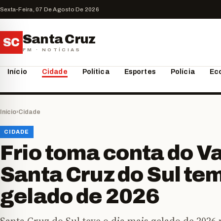
Sexta-Feira, 07 De Agosto De 2026
Santa Cruz
SC
FM · NOTÍCIAS
Início
Cidade
Política
Esportes
Polícia
Ec
Início
›
Cidade
CIDADE
Frio toma conta do Va
Santa Cruz do Sul tem
gelado de 2026