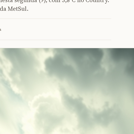
nesta segunda (9), com 5,8°C no Country.
 da MetSul.
a