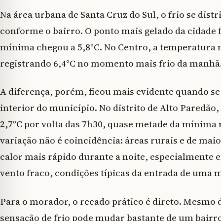
Na área urbana de Santa Cruz do Sul, o frio se dist
conforme o bairro. O ponto mais gelado da cidade f
mínima chegou a 5,8°C. No Centro, a temperatura n
registrando 6,4°C no momento mais frio da manhã
A diferença, porém, ficou mais evidente quando s
interior do município. No distrito de Alto Pared
2,7°C por volta das 7h30, quase metade da mínima 
variação não é coincidência: áreas rurais e de ma
calor mais rápido durante a noite, especialmente
vento fraco, condições típicas da entrada de uma ma
Para o morador, o recado prático é direto. Mesmo
sensação de frio pode mudar bastante de um bairro