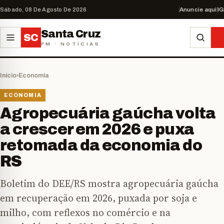
Sábado, 08 De Agosto De 2026
Anuncie aqui
IG
Santa Cruz
SC
FM · NOTÍCIAS
Início
›
Economia
ECONOMIA
Agropecuária gaúcha volta
a crescer em 2026 e puxa
retomada da economia do
RS
Boletim do DEE/RS mostra agropecuária gaúcha
em recuperação em 2026, puxada por soja e
milho, com reflexos no comércio e na