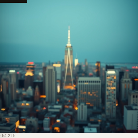
· há 21 h