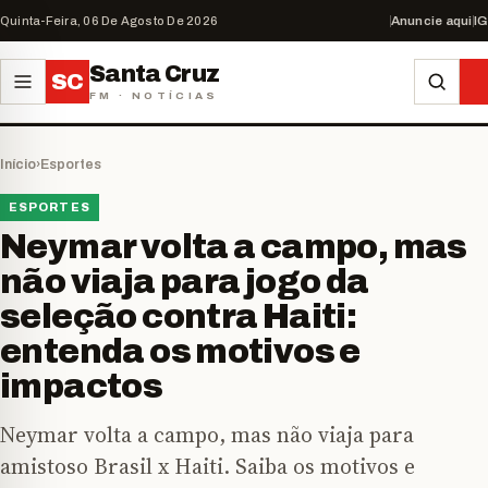
Quinta-Feira, 06 De Agosto De 2026
Anuncie aqui
IG
Santa Cruz
SC
FM · NOTÍCIAS
Início
›
Esportes
ESPORTES
Neymar volta a campo, mas
não viaja para jogo da
seleção contra Haiti:
entenda os motivos e
impactos
Neymar volta a campo, mas não viaja para
amistoso Brasil x Haiti. Saiba os motivos e