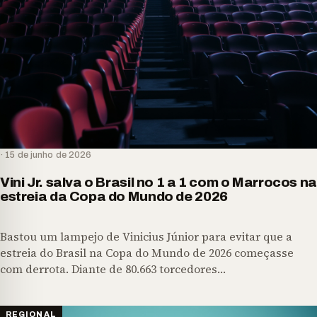
· 15 de junho de 2026
Vini Jr. salva o Brasil no 1 a 1 com o Marrocos na
estreia da Copa do Mundo de 2026
Bastou um lampejo de Vinicius Júnior para evitar que a
estreia do Brasil na Copa do Mundo de 2026 começasse
com derrota. Diante de 80.663 torcedores…
REGIONAL