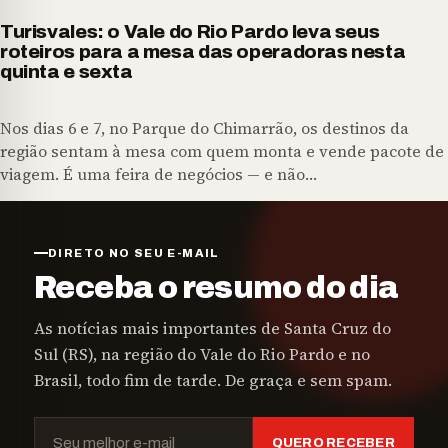
Turisvales: o Vale do Rio Pardo leva seus
roteiros para a mesa das operadoras nesta
quinta e sexta
Nos dias 6 e 7, no Parque do Chimarrão, os destinos da
região sentam à mesa com quem monta e vende pacote de
viagem. É uma feira de negócios — e não…
DIRETO NO SEU E-MAIL
Receba o resumo do dia
As notícias mais importantes de Santa Cruz do
Sul (RS), na região do Vale do Rio Pardo e no
Brasil, todo fim de tarde. De graça e sem spam.
QUERO RECEBER